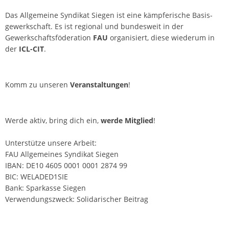
v
Das Allgemeine Syndikat Siegen ist eine kämpferische Basis­
i
gewerkschaft. Es ist regional und bundesweit in der
g
Gewerkschaftsföderation
FAU
organisiert, diese wiederum in
a
der
ICL-CIT
.
t
i
Komm zu unseren
Veranstaltungen
!
o
n
Werde aktiv, bring dich ein,
werde Mitglied
!
Unterstütze unsere Arbeit:
FAU Allgemeines Syndikat Siegen
IBAN: DE10 4605 0001 0001 2874 99
BIC: WELADED1SIE
Bank: Sparkasse Siegen
Verwendungszweck: Solidarischer Beitrag