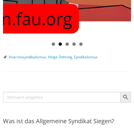
Anarchosyndikalismus
,
Helge Döhring
,
Syndikalismus
P
Search Butt
o
Search
s
for:
t
N
Was ist das Allgemeine Syndikat Siegen?
a