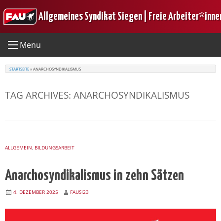
Skip
Allgemeines Syndikat Siegen | Freie Arbeiter*inne
to
content
Menu
STARTSEITE
»
ANARCHOSYNDIKALISMUS
TAG ARCHIVES:
ANARCHOSYNDIKALISMUS
ALLGEMEIN
,
BILDUNGSARBEIT
Anarchosyndikalismus in zehn Sätzen
4. DEZEMBER 2025
FAUSI23