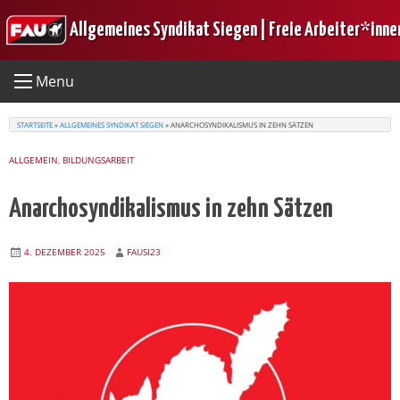
Skip
Allgemeines Syndikat Siegen | Freie Arbeiter*inne
to
content
Menu
STARTSEITE
»
ALLGEMEINES SYNDIKAT SIEGEN
»
ANARCHOSYNDIKALISMUS IN ZEHN SÄTZEN
ALLGEMEIN
,
BILDUNGSARBEIT
Anarchosyndikalismus in zehn Sätzen
4. DEZEMBER 2025
FAUSI23