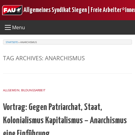
Skip
Allgemeines Syndikat Siegen | Freie Arbeiter*inne
to
content
Menu
STARTSEITE
»
ANARCHISMUS
TAG ARCHIVES:
ANARCHISMUS
ALLGEMEIN
,
BILDUNGSARBEIT
Vortrag: Gegen Patriarchat, Staat,
Kolonialismus Kapitalismus – Anarchismus
eine Einführung