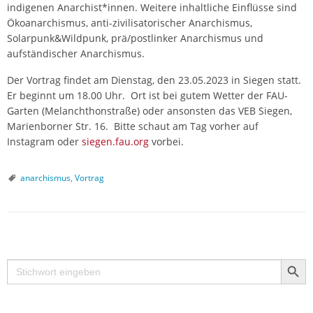
indigenen Anarchist*innen. Weitere inhaltliche Einflüsse sind
Ökoanarchismus, anti-zivilisatorischer Anarchismus,
Solarpunk&Wildpunk, prä/postlinker Anarchismus und
aufständischer Anarchismus.
Der Vortrag findet am Dienstag, den 23.05.2023 in Siegen statt.
Er beginnt um 18.00 Uhr. Ort ist bei gutem Wetter der FAU-
Garten (Melanchthonstraße) oder ansonsten das VEB Siegen,
Marienborner Str. 16. Bitte schaut am Tag vorher auf
Instagram oder
siegen.fau.org
vorbei.
anarchismus
,
Vortrag
P
Search Butt
o
Search
s
for:
t