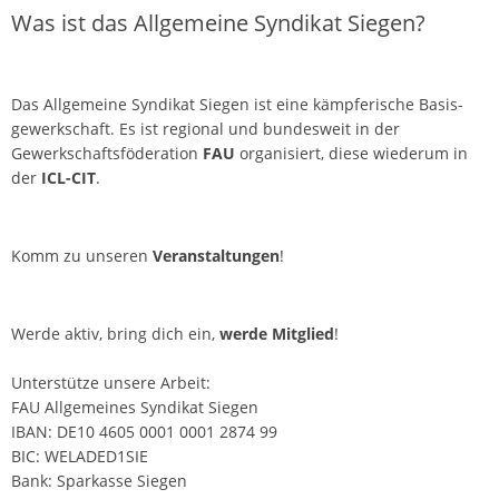
N
Was ist das Allgemeine Syndikat Siegen?
a
v
Das Allgemeine Syndikat Siegen ist eine kämpferische Basis­
i
gewerkschaft. Es ist regional und bundesweit in der
g
Gewerkschaftsföderation
FAU
organisiert, diese wiederum in
a
der
ICL-CIT
.
t
i
Komm zu unseren
Veranstaltungen
!
o
n
Werde aktiv, bring dich ein,
werde Mitglied
!
Unterstütze unsere Arbeit:
FAU Allgemeines Syndikat Siegen
IBAN: DE10 4605 0001 0001 2874 99
BIC: WELADED1SIE
Bank: Sparkasse Siegen