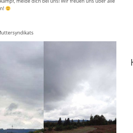
ampf, melde dich bei uns! Wir freuen uns über alle
en!
Muttersyndikats